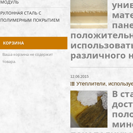
уни
МОДУЛЬ
мате
РУЛОННАЯ СТАЛЬ С
ПОЛИМЕРНЫМ ПОКРЫТИЕМ
пан
положительн
использовать
КОРЗИНА
различного 
Ваша корзина не содержит
товара.
12.06.2015
Утеплители, использу
В ст
дост
пол
мин