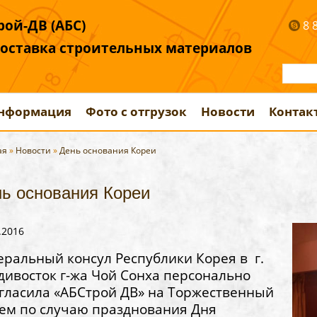
ой-ДВ (АБС)
8 
поставка строительных материалов
информация
Фото с отгрузок
Новости
Контак
ая
»
Новости
»
День основания Кореи
ь основания Кореи
.2016
еральный консул Республики Корея в г.
дивосток г-жа Чой Сонха персонально
гласила «АБСтрой ДВ» на Торжественный
ем по случаю празднования Дня