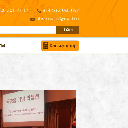
800-201-77-12
8 (423) 2-098-097
abstroy-dv@mail.ru
ты