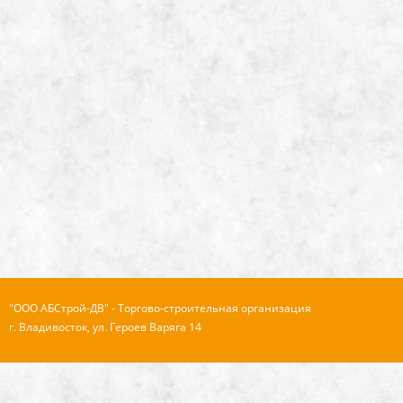
"ООО АБСтрой-ДВ" - Торгово-строительная организация
г. Владивосток, ул. Героев Варяга 14