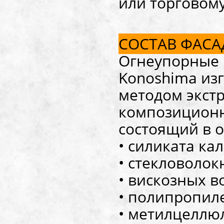
или торговом
СОСТАВ ФАСА
Огнеупорные 
Konoshima из
методом экстр
композицион
состоящий в о
• силиката ка
• стекловолокн
• вискозных в
• полипропиле
• метилцеллю