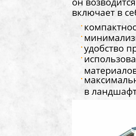
он возводитс
включает в се
компактнос
минимализм
удобство п
использова
материалов
максимальн
в ландшафт