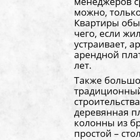
менеджеров ср
можно, только
Квартиры обыч
чего, если жи
устраивает, а
арендной пла
лет.
Также большо
традиционный
строительства
деревянная п
колонны из б
простой – сто