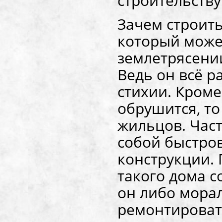
строительству
Зачем строит
который може
землетрясении
Ведь он всё р
стихии. Кроме
обрушится, то
жильцов. Час
собой быстро
конструкции. 
такого дома со
он либо морал
ремонтироват