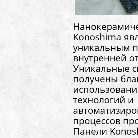
Нанокерамиче
Konoshima яв
уникальным п
внутренней о
Уникальные с
получены бла
использован
технологий и
автоматизиро
процессов про
Панели Konosh