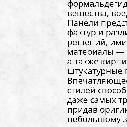
формальдегид
вещества, вре
Панели предс
фактур и раз
решений, им
материалы — 
а также кирп
штукатурные 
Впечатляющее
стилей спосо
даже самых т
придав ориги
небольшому з