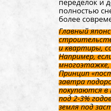
переделок и 
полностью сне
более соврем
Главный японс
строительства
и квартиры, с
Например, есл
многоэтажке, 
Принцип «пост
завтра подор
покупаются в 
под 2-3% годо
земля под зас