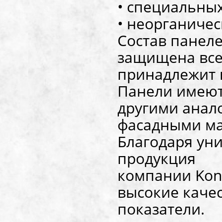
• специальны
• неорганиче
Состав панеле
защищена все
принадлежит к
Панели имеют
другими ана
фасадными ма
Благодаря ун
продукция
компании Kono
высокие каче
показатели.