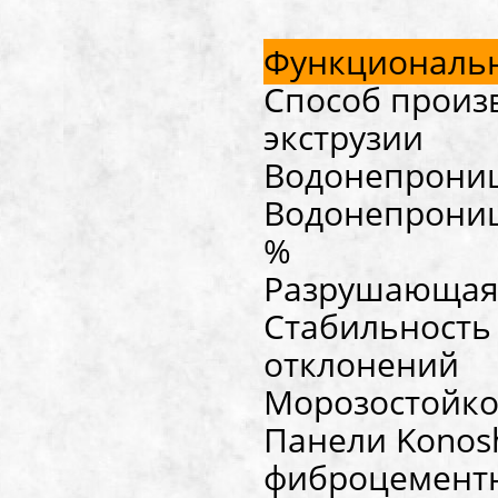
Функциональн
Способ произв
экструзии
Водонепрониц
Водонепрониц
%
Разрушающая 
Стабильность
отклонений
Морозостойкос
Панели Kоnos
фиброцементны