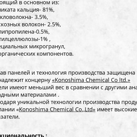
оящий в основном из:
ликата кальция- 81%,
екловолокна- 3.5%,
скозных волокон- 2.5%,
липропилена-0.5%,
етилцеллюлозы-1% ,
ециальных микрогранул,
органических компонентов.
тав панелей и технология производства защищена
надлежит концерну
«Konoshima Chemical Co ltd.»
ели имеют меньший вес в сравнении с другими а
адными материалами .
годаря уникальной технологии производства прод
пании «
Konoshima Chemical Co.,Ltd»
имеет высокие
азатели.
кциональность :