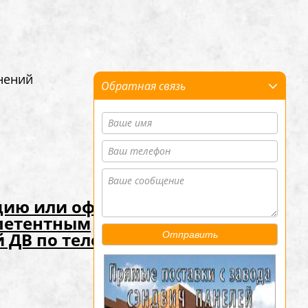
нений
Обратная связь
цию или оформить
мпетентным
 ДВ по телефонам,
Отправить