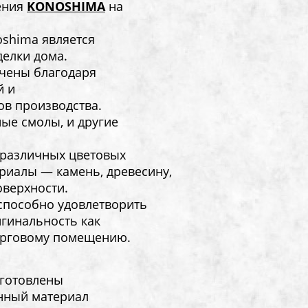
ения
KONOSHIMA
на
shima является
делки дома.
учены благодаря
й и
ов производства.
ые смолы, и другие
 различных цветовых
иалы — камень, древесину,
оверхности.
способно удовлетворить
гинальность как
торговому помещению.
зготовлены
нный материал