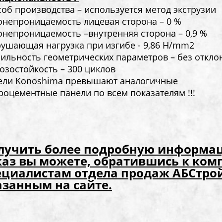
об производства – используется метод экструзии
онепроницаемость лицевая сторона – 0 %
непроницаемость –внутренняя сторона – 0,9 %
рушающая нагрузка при изгибе - 9,86 H/mm2
ильность геометрических параметров – без откло
зостойкость – 300 циклов
ели Kоnoshima превышают аналогичные
оцементные панели по всем показателям !!!
лучить более подробную информа
каз вы можете, обратившись к ко
ециалистам отдела продаж АБСтрой
азанным на сайте.