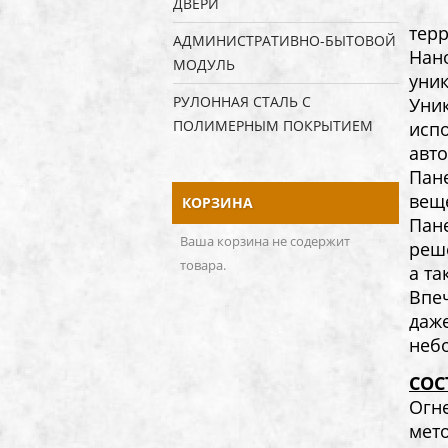
ДВЕРИ
тер
АДМИНИСТРАТИВНО-БЫТОВОЙ
Нан
МОДУЛЬ
уник
РУЛОННАЯ СТАЛЬ С
Уни
ПОЛИМЕРНЫМ ПОКРЫТИЕМ
исп
авто
Пане
веще
КОРЗИНА
Пан
Ваша корзина не содержит
реш
товара.
а та
Впеч
даже
неб
СОС
Огн
мет