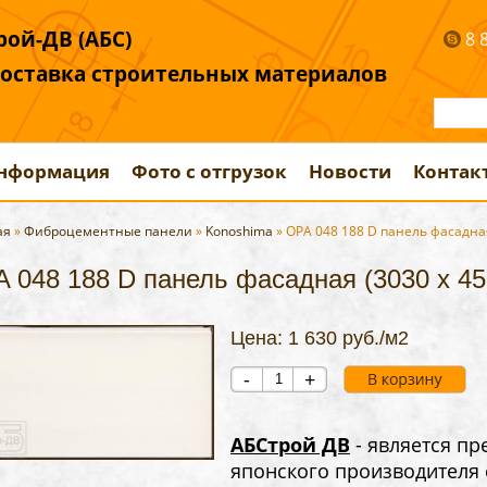
ой-ДВ (АБС)
8 
поставка строительных материалов
информация
Фото с отгрузок
Новости
Контак
ая
»
Фиброцементные панели
»
Konoshima
» OPA 048 188 D панель фасадная
 048 188 D панель фасадная (3030 х 45
Цена: 1 630 руб./м2
-
+
АБСтрой ДВ
- является пр
японского производителя