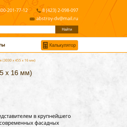
800-201-77-12
8 (423) 2-098-097
abstroy-dv@mail.ru
ты
 (3030 х 455 х 16 мм)
5 х 16 мм)
едставителем в крупнейшего
 современных фасадных