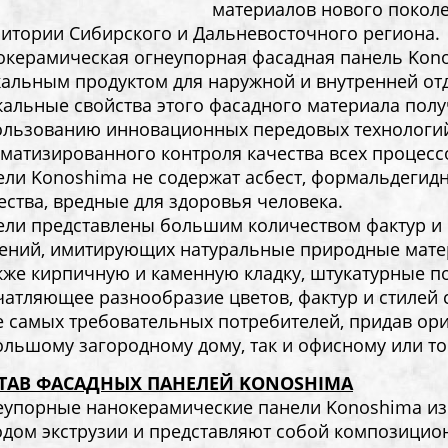
материалов нового покол
ритории Сибирского и Дальневосточного региона.
окерамическая огнеупорная фасадная панель Kono
альным продуктом для наружной и внутренней от
кальные свойства этого фасадного материала пол
ользованию инновационных передовых технологи
матизированного контроля качества всех процесс
ли Konoshima не cодержат асбест, формальдегидн
ства, вредные для здоровья человека.
ели представлены большим количеством фактур и
ений, имитирующих натуральные природные матер
кже кирпичную и каменную кладку, штукатурные п
атляющее разнообразие цветов, фактур и стилей 
 самых требовательных потребителей, придав ори
ольшому загородному дому, так и офисному или 
ТАВ ФАСАДНЫХ ПАНЕЛЕЙ KONOSHIMA
еупорные нанокерамические панели Konoshima и
одом экструзии и представляют собой композицио