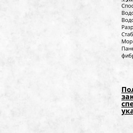
Спос
Вод
Водо
Раз
Стаб
Моро
Пан
фибр
По
за
сп
ук