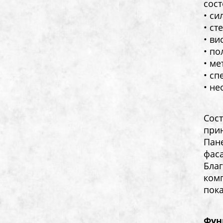
сост
• си
• ст
• ви
• по
• м
• сп
• не
Сос
при
Пан
фас
Бла
ком
пок
Фун