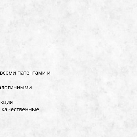
 всеми патентами и
налогичными
укция
 качественные