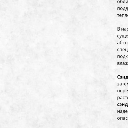
обли
подд
тепл
В на
суще
абсо
спец
подк
влаж
Сэн
зате
пере
раст
сэн
наде
опас