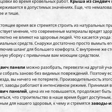
цовки во время кровельных работ.
Крыша из сэндвич 
ерживается в допустимых значениях. Еще, что немалова
ее и тише.
стоящее время все стремятся строить из натуральных пр
ствует мнение, что современные материалы вредят здор
лютно не влияют на здоровье людей. Что касается ухода 
иальных средств. Снаружи достаточно просто вымыть ег
лючив шланг для большего комфорта. С внутренне же с
ную уборку с привычным вам моющим средством.
двич панели
можно разобрать, перевезти на другой учас
м собрать заново без видимых повреждений. Поэтому е
езда, вы ничего не потеряете. Производительность этог
ет, заводы работают в интенсивном режиме. Принимая 
двич панелей
, цена их не повышается, продолжает быть
яться, что строительство в наше время будет доступны
ным для нашего здоровья, к чему и стремятся
заводы-и