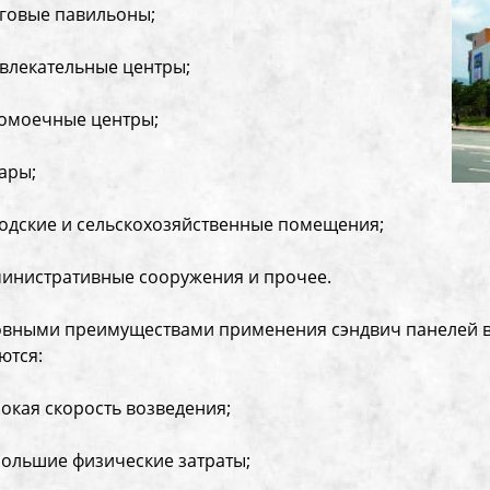
рговые павильоны;
звлекательные центры;
томоечные центры;
гары;
водские и сельскохозяйственные помещения;
министративные сооружения и прочее.
вными преимуществами применения сэндвич панелей в
ются:
сокая скорость возведения;
большие физические затраты;