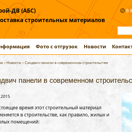
ой-ДВ (АБС)
8 
поставка строительных материалов
информация
Фото с отгрузок
Новости
Контак
ая
»
Новости
»
Сэндвич панели в современном строительстве
двич панели в современном строитель
.2015
стоящее время этот строительный материал
еняется в строительстве, как правило, жилых и
илых помещений: