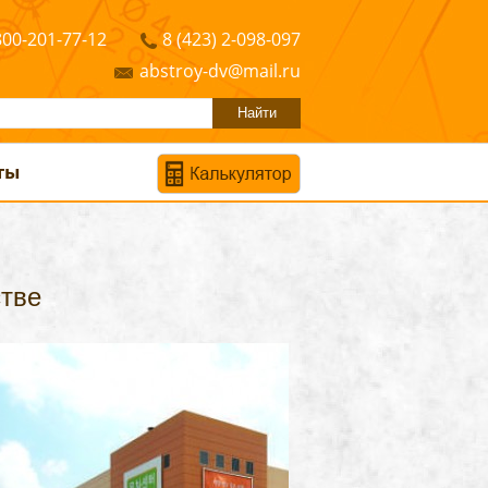
800-201-77-12
8 (423) 2-098-097
abstroy-dv@mail.ru
ты
стве