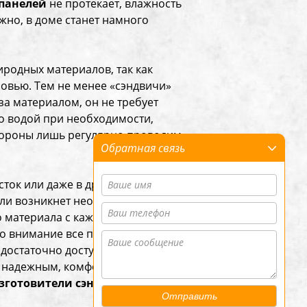
панелей
не протекает, влажность
жно, в доме станет намного
иродных материалов, так как
овью. Тем не менее «сэндвичи»
за материалом, он не требует
о водой при необходимости,
тороны лишь регулярно проводим
Обратная связь
ток или даже в другой город, а
сли возникнет необходимость
о материала с каждым годом
во внимание все преимуществами
 достаточно доступной. Остается
м, надежным, комфортным и не
зготовители сэндвич панелей
.
Отправить