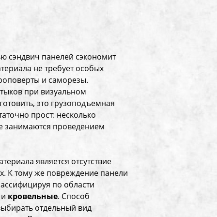
ью сэндвич панелей сэкономит
териала не требует особых
роповерты и саморезы.
стыков при визуальном
готовить, это грузоподъемная
статочно прост: несколько
ые занимаются проведением
ериала является отсутствие
х. К тому же повреждение панели
лассифицируя по области
и
кровельные
. Способ
выбирать отдельный вид