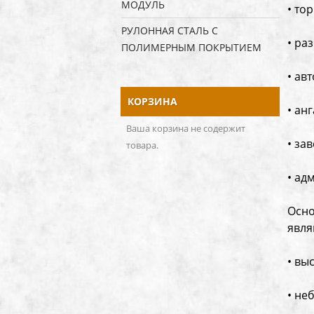
МОДУЛЬ
• то
РУЛОННАЯ СТАЛЬ С
• ра
ПОЛИМЕРНЫМ ПОКРЫТИЕМ
• ав
КОРЗИНА
• ан
Ваша корзина не содержит
• за
товара.
• ад
Осно
явля
• вы
• не