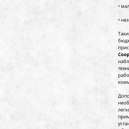
• ма
• не
Таки
бюдж
прис
Соо
набл
техн
рабо
комм
Допо
необ
легк
при
уста