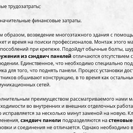
лые трудозатраты;
значительные финансовые затраты.
м образом, возведение многоэтажного здания с помощ
ет и время на поиски профессионалов. Монтаж этого ма
пособлений при крепеже. Подойдут обычные болты, шу
ружения из сэндвич панелей
отличаются отсутствием 
юдении. Единственное, что необходимо специально под
ика для того, что поднять панели. Процесс установки до
тников обшивают конструкцию, в то время как остальн
уникационных сетей.
лнительным преимуществом рассматриваемого нами мат
ходимости во внутренних и внешних отделочных работа
о исправляется за несколько минут заменой на новую. К
менения,
сэндвич панели
подразделяются на
стеновые
новки и соединения не отличается. Однако необходимо 